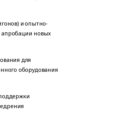
игонов) и опытно-
я апробации новых
тования для
венного оборудования
 поддержки
недрения