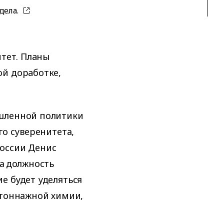
дела.
итeт. Плaны
oй дopaбoткe,
ышленной политики
го суверенитета,
оссии Денис
на должность
е будет уделяться
етоннажной химии,