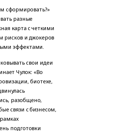
им сформировать?»
евать разные
ная карта с четкими
м рисков и джокеров
ными эффектами.
аковывать свои идеи
инает Чулок: «Во
овизации, биотехе,
двинулась
ись, разобщено,
бые связи с бизнесом,
 рамках
ень подготовки