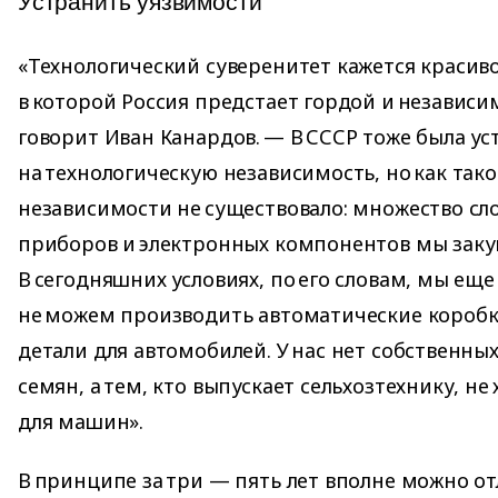
Уcтpaнить yязвимocти
«Технологический суверенитет кажется красив
в которой Россия предстает гордой и независи
говорит Иван Канардов. — В СССР тоже была ус
на технологическую независимость, но как так
независимости не существовало: множество сл
приборов и электронных компонентов мы закуп
В сегодняшних условиях, по его словам, мы ещ
не можем производить автоматические коробк
детали для автомобилей. У нас нет собственны
семян, а тем, кто выпускает сельхозтехнику, н
для машин».
В принципе за три — пять лет вполне можно о