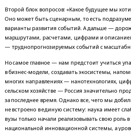
Второй блок вопросов: «Какое будущее мы хот
Оно может быть сценарным, то есть подразум
варианты развития событий. А дальше — дорож
маршрутами, расчетами, цифрами и описание
— труднопрогнозируемых событий с масштаб
Но самое главное — нам предстоит учиться уп
в бизнес-модели, создавать экосистемы, напом
многих направлениях — нанотехнологиях, цифр
сельском хозяйстве — Россия значительно про
за последнее время. Однако все, чего мы добил
не встроено в единую систему: наука имеет сла
вузы только начали реализовывать свою роль в
национальной инновационной системы, а уров