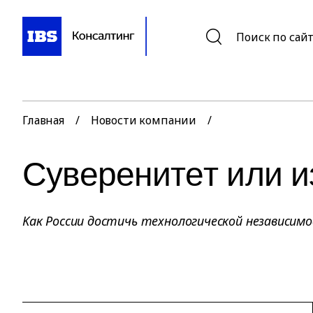
Поиск по сай
Главная
/
Новости компании
/
Cyвepeнитeт или 
Kaк Poccии дocтичь тexнoлoгичecкой независим