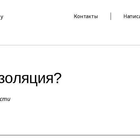
Контакты
Напис
ту
изoляция?
ости