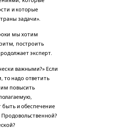
сти и которые
страны задачи».
сроки мы хотим
оритм, построить
продолжает эксперт.
чески важными?» Если
 то надо ответить
отим повысить
полагаемую,
 быть и обеспечение
? Продовольственной?
ской?