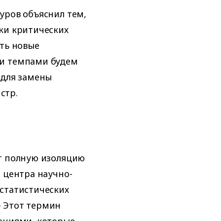
уров объяснил тем,
ки критических
ать новые
ми темпами будем
 для замены
стр.
ет полную изоляцию
 центра научно-
статистических
 Этот термин
шениями, которые