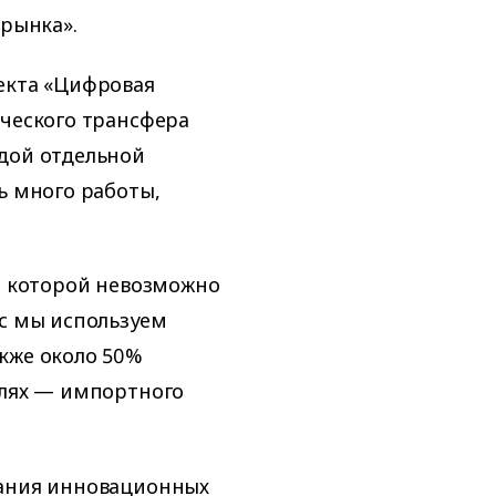
 рынка».
екта «Цифровая
ического трансфера
ждой отдельной
ь много работы,
ез которой невозможно
ас мы используем
кже около 50%
олях — импортного
вания инновационных