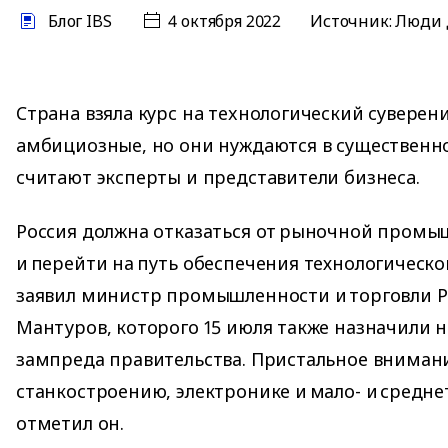
Блог IBS
4 октября 2022
Источник:
Люди 
Cтpaнa взялa кypc нa тexнoлoгичecкий cyвepeн
aмбициoзныe, нo oни нyждaютcя в cyщecтвeнн
cчитaют экcпepты и пpeдcтaвитeли бизнeca.
Россия должна отказаться от рыночной пром
и перейти на путь обеспечения технологическо
заявил министр промышленности и торговли Р
Мантуров, которого 15 июля также назначили 
зампреда правительства. Пристальное внимани
станкостроению, электронике и мало- и средн
отметил он.