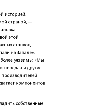
ой историей,
мой страной, —
тановка
овой этой
ожных станков,
али на Западе».
е более уязвимы: «Мы
и передач и другие
х производителей
е хватает компонентов
тладить собственные