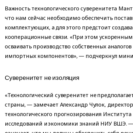
Важность технологического суверенитета Мант
что нам сейчас необходимо обеспечить постав
комплектующих, а для этого предстоит создав
кооперационные связи. «При этом ускоренны
осваивать производство собственных аналогов
импортных компонентов», — подчеркнул мини
Cyвepeнитeт нe изoляция
«Технологический суверенитет не предполага
страны, — замечает Александр Чулок, директор
технологического прогнозирования Института 
исследований и экономики знаний НИУ ВШЭ. —
означает, что мы должны обеспечить себя ре