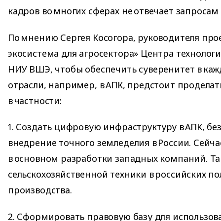
кадров во многих сферах не отвечает запросам
По мнению Сергея Косогора, руководителя про
экосистема для агросектора» Центра технолог
НИУ ВШЭ, чтобы обеспечить суверенитет в ка
отрасли, например, в АПК, предстоит проделат
в частности:
1. Создать цифровую инфраструктуру в АПК, б
внедрение точного земледелия в России. Сейч
в основном разработки западных компаний. Та
сельскохозяйственной техники в российских п
производства.
2. Сформировать правовую базу для использо