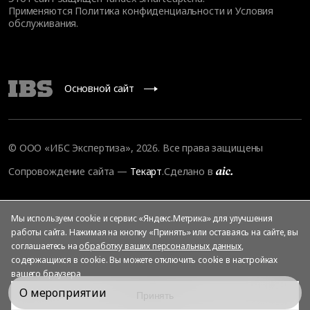
Применяются
Политика конфиденциальности
и
Условия
обслуживания
.
Основной сайт
© ООО «ИБС Экспертиза», 2026. Все права защищены
Сопровождение сайта
—
Текарт
.
Сделано в
Мы используем cookie и сервис «Яндекс.Метрика» для улучшения
работы сайта. Нажимая на кнопку «Принять» или оставаясь на сайте, вы
соглашаетесь на
обработку ваших персональных данных
,
содержащихся в cookie. Вы можете отключить cookie в настройках
вашего браузера
О мероприятии
Принять